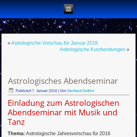
«
Astrologische Vorschau für Januar 2016
Astrologische Kurzberatungen
»
Astrologisches Abendseminar
Publiziert
7. Januar 2016
|
Von
Gerhard Seifert
Einladung zum Astrologischen
Abendseminar mit Musik und
Tanz
Thema:
Astrologische Jahresvorschau für 2016