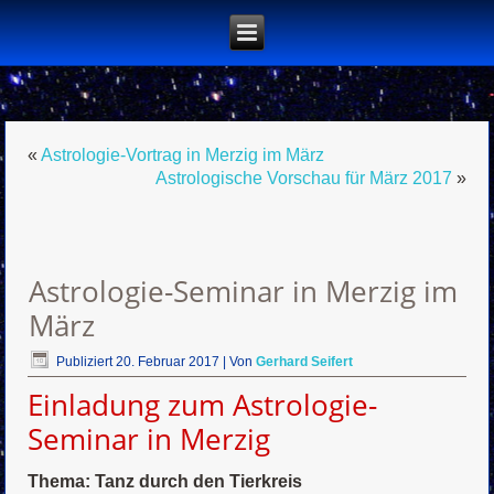
«
Astrologie-Vortrag in Merzig im März
Astrologische Vorschau für März 2017
»
Astrologie-Seminar in Merzig im
März
Publiziert
20. Februar 2017
|
Von
Gerhard Seifert
Einladung zum Astrologie-
Seminar in Merzig
Thema:
Tanz durch den Tierkreis