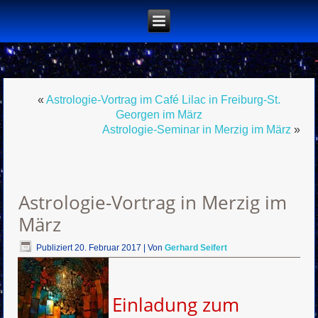
«
Astrologie-Vortrag im Café Lilac in Freiburg-St.
Georgen im März
Astrologie-Seminar in Merzig im März
»
Astrologie-Vortrag in Merzig im
März
Publiziert
20. Februar 2017
|
Von
Gerhard Seifert
Einladung zum