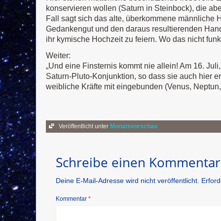
konservieren wollen (Saturn in Steinbock), die ab
Fall sagt sich das alte, überkommene männliche He
Gedankengut und den daraus resultierenden Hand
ihr kymische Hochzeit zu feiern. Wo das nicht funkti
Weiter:
„Und eine Finsternis kommt nie allein! Am 16. Juli
Saturn-Pluto-Konjunktion, so dass sie auch hier er
weibliche Kräfte mit eingebunden (Venus, Neptun, 
Veröffentlicht unter
Monatsvorschau
Schreibe einen Kommentar
Deine E-Mail-Adresse wird nicht veröffentlicht.
Erford
Kommentar
*