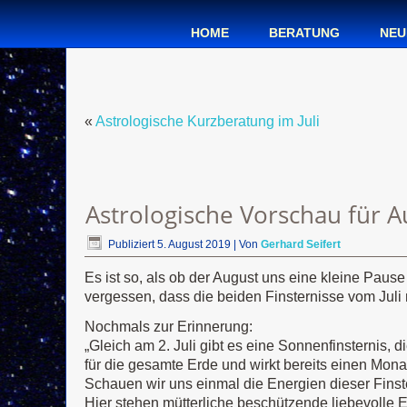
HOME
BERATUNG
NEU
«
Astrologische Kurzberatung im Juli
Astrologische Vorschau für 
Publiziert
5. August 2019
|
Von
Gerhard Seifert
Es ist so, als ob der August uns eine kleine Pau
vergessen, dass die beiden Finsternisse vom Juli
Nochmals zur Erinnerung:
„Gleich am 2. Juli gibt es eine Sonnenfinsternis, 
für die gesamte Erde und wirkt bereits einen Mo
Schauen wir uns einmal die Energien dieser Finst
Hier stehen mütterliche beschützende liebevolle E