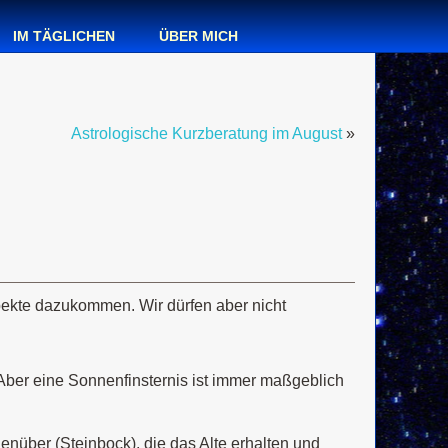
IM TÄGLICHEN
ÜBER MICH
Astrologische Kurzberatung im August
»
spekte dazukommen. Wir dürfen aber nicht
. Aber eine Sonnenfinsternis ist immer maßgeblich
enüber (Steinbock), die das Alte erhalten und