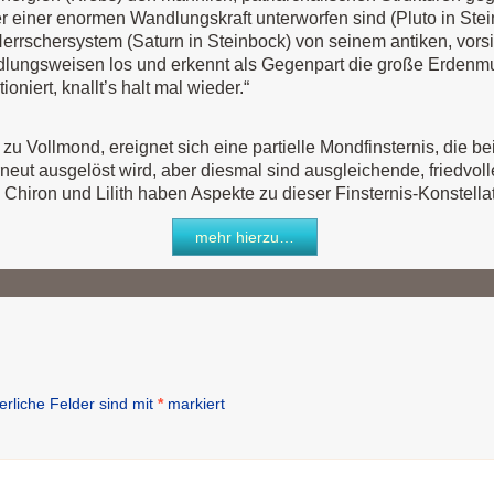
er einer enormen Wandlungskraft unterworfen sind (Pluto in Stei
rrschersystem (Saturn in Steinbock) von seinem antiken, vorsin
lungsweisen los und erkennt als Gegenpart die große Erdenmu
oniert, knallt’s halt mal wieder.“
, zu Vollmond, ereignet sich eine partielle Mondfinsternis, die b
neut ausgelöst wird, aber diesmal sind ausgleichende, friedvoll
Chiron und Lilith haben Aspekte zu dieser Finsternis-Konstellat
mehr hierzu…
erliche Felder sind mit
*
markiert