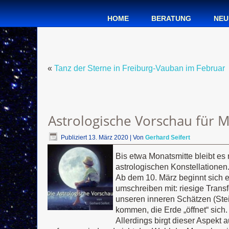
HOME
BERATUNG
NEU
«
Tanz der Sterne in Freiburg-Vauban im Februar
Astrologische Vorschau für 
Publiziert
13. März 2020
|
Von
Gerhard Seifert
Bis etwa Monatsmitte bleibt es 
astrologischen Konstellationen
Ab dem 10. März beginnt sich ei
umschreiben mit: riesige Transf
unseren inneren Schätzen (Ste
kommen, die Erde „öffnet“ sich.
Allerdings birgt dieser Aspekt