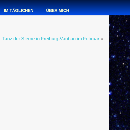
IM TÄGLICHEN
ÜBER MICH
Tanz der Sterne in Freiburg-Vauban im Februar
»