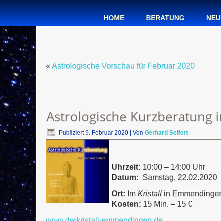
HOME
BERATUNG
NEU
«
Astrologische Vorschau für Februar 2020
Astrologische Kurzberatung 
Publiziert
9. Februar 2020
|
Von
Gerhard Seifert
Uhrzeit:
10:00 – 14:00 Uhr
Datum:
Samstag, 22.02.2020
Ort:
Im
Kristall
in Emmendinge
Kosten:
15 Min. – 15 €
www.derkristall-emmendingen.de