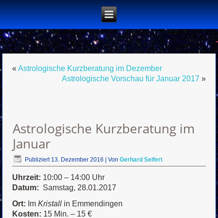
«
Astrologische Kurzberatung im Dezember
Astrologische Vorschau für Januar 2017
»
Astrologische Kurzberatung im
Januar
Publiziert
13. Dezember 2016
|
Von
Gerhard Seifert
Uhrzeit:
10:00 – 14:00 Uhr
Datum:
Samstag, 28.01.2017
Ort:
Im
Kristall
in Emmendingen
Kosten:
15 Min. – 15 €