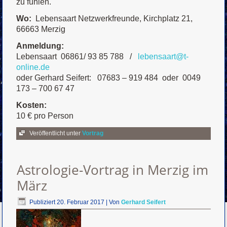
zu fühlen.
Wo:
Lebensaart Netzwerkfreunde, Kirchplatz 21,
66663 Merzig
Anmeldung:
Lebensaart 06861/ 93 85 788 /
lebensaart@t-
online.de
oder Gerhard Seifert: 07683 – 919 484 oder 0049
173 – 700 67 47
Kosten:
10 € pro Person
Veröffentlicht unter
Vortrag
Astrologie-Vortrag in Merzig im
März
Publiziert
20. Februar 2017
|
Von
Gerhard Seifert