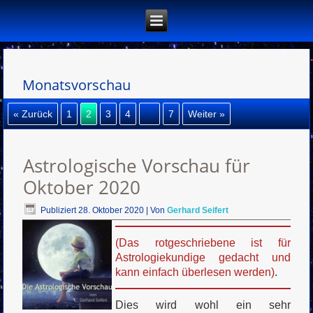
Monatsvorschau
« Zurück
1
2
3
4
…
7
Weiter »
Astrologische Vorschau für
Oktober 2020
Publiziert
28. Oktober 2020
|
Von
Gerhard Seifert
(Das rotgeschriebene ist für
Astrologiekundige gedacht und
kann einfach überlesen werden)
.
Dies wird wohl ein sehr