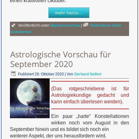
einen kraftvollen Oktober.
mehr hierzu…
Veröffentlicht unter
Monatsvorschau
|
Hinterlasse einen
Kommentar
Astrologische Vorschau für
September 2020
Publiziert
28. Oktober 2020
|
Von
Gerhard Seifert
(Das rotgeschriebene ist für
Astrologiekundige gedacht und
kann einfach überlesen werden)
.
Ein paar „harte“ Konstellationen
wirken noch vom August in den
September hinein und es bildet sich noch ein
weiterer Aspekt, der uns herausfordern wird.