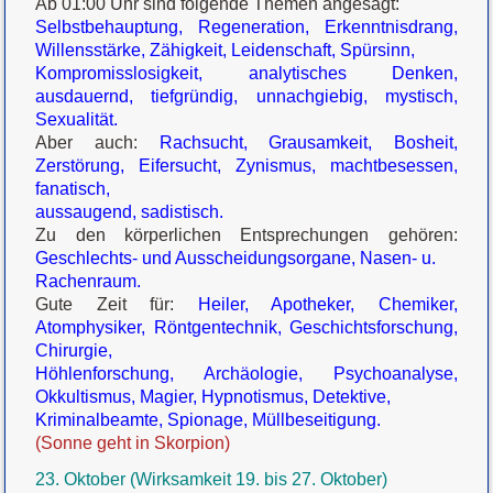
Ab 01:00 Uhr sind folgende Themen angesagt:
Selbstbehauptung, Regeneration, Erkenntnisdrang,
Willensstärke, Zähigkeit, Leidenschaft, Spürsinn,
Kompromisslosigkeit, analytisches Denken,
ausdauernd, tiefgründig, unnachgiebig, mystisch,
Sexualität.
Aber auch:
Rachsucht, Grausamkeit, Bosheit,
Zerstörung, Eifersucht, Zynismus, machtbesessen,
fanatisch,
aussaugend, sadistisch.
Zu den körperlichen Entsprechungen gehören:
Geschlechts- und Ausscheidungsorgane, Nasen- u.
Rachenraum.
Gute Zeit für:
Heiler, Apotheker, Chemiker,
Atomphysiker, Röntgentechnik, Geschichtsforschung,
Chirurgie,
Höhlenforschung, Archäologie, Psychoanalyse,
Okkultismus, Magier, Hypnotismus, Detektive,
Kriminalbeamte, Spionage, Müllbeseitigung.
(Sonne geht in Skorpion)
23. Oktober (Wirksamkeit 19. bis 27. Oktober)